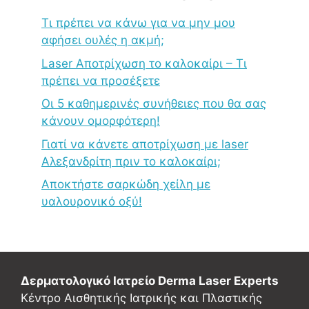
Τι πρέπει να κάνω για να μην μου
αφήσει ουλές η ακμή;
Laser Αποτρίχωση το καλοκαίρι – Τι
πρέπει να προσέξετε
Οι 5 καθημερινές συνήθειες που θα σας
κάνουν ομορφότερη!
Γιατί να κάνετε αποτρίχωση με laser
Αλεξανδρίτη πριν το καλοκαίρι;
Αποκτήστε σαρκώδη χείλη με
υαλουρονικό οξύ!
Δερματολογικό Ιατρείο Derma Laser Experts
Κέντρο Αισθητικής Ιατρικής και Πλαστικής