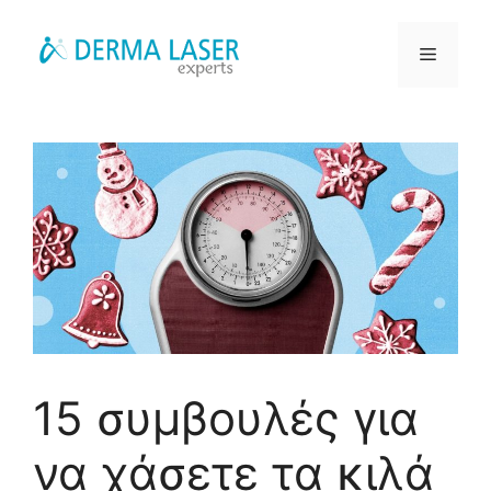
Μετάβαση
σε
Μενού
περιεχόμενο
15 συμβουλές για
να χάσετε τα κιλά