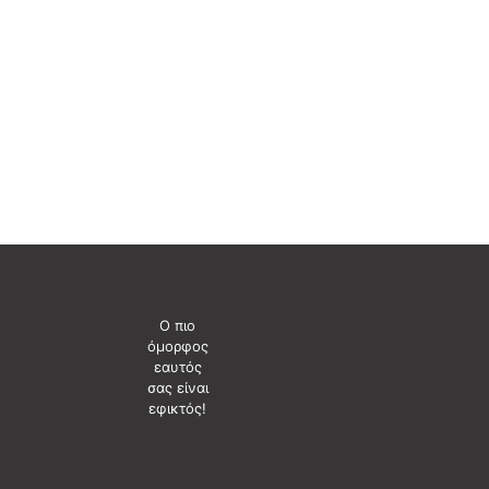
Ο πιο
όμορφος
εαυτός
σας είναι
εφικτός!