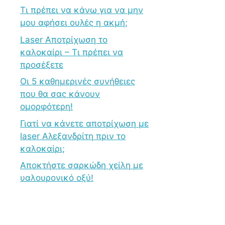
Τι πρέπει να κάνω για να μην
μου αφήσει ουλές η ακμή;
Laser Αποτρίχωση το
καλοκαίρι – Τι πρέπει να
προσέξετε
Οι 5 καθημερινές συνήθειες
που θα σας κάνουν
ομορφότερη!
Γιατί να κάνετε αποτρίχωση με
laser Αλεξανδρίτη πριν το
καλοκαίρι;
Αποκτήστε σαρκώδη χείλη με
υαλουρονικό οξύ!