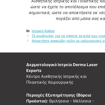
Αισθητικής Ιατρικής και Πλαστικής Χ
ώστε να έχετε το αποτέλεσμα που επιθ
σημαντικά, ώστε να αποκτήσετε εκ νέο
πηγάζει από μέσα σας κα
Κατηγορίες
Ιατρικά Άρθρα
Πλοήγηση
15 συμβουλές για να χάσετε τα κιλά των γιο
άρθρων
Αποκτήστε σαρκώδη χείλη με υαλουρονικό ο
Δερματολογικό Ιατρείο Derma Laser
Experts
Κέντρο Αισθητικής Ιατρικής και
Πλαστικής Χειρουργικής
Περιοχές Εξυπηρέτησης (Βόρεια
Προάστια):
Βριλήσσια - Μελίσσια -