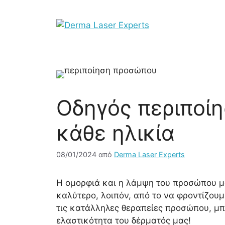
Μετάβαση
σε
περιεχόμενο
Οδηγός περιποί
κάθε ηλικία
08/01/2024
από
Derma Laser Experts
Η ομορφιά και η λάμψη του προσώπου μα
καλύτερο, λοιπόν, από το να φροντίζου
τις κατάλληλες θεραπείες προσώπου, μπ
ελαστικότητα του δέρματός μας!