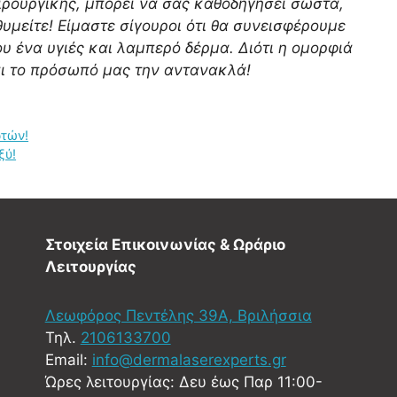
ειρουργικής, μπορεί να σας καθοδηγήσει σωστά,
υμείτε! Είμαστε σίγουροι ότι θα συνεισφέρουμε
υ ένα υγιές και λαμπερό δέρμα. Διότι η ομορφιά
ι το πρόσωπό μας την αντανακλά!
ρτών!
ξύ!
Στοιχεία Επικοινωνίας & Ωράριο
Λειτουργίας
Λεωφόρος Πεντέλης 39Α, Βριλήσσια
Τηλ.
2106133700
Email:
info@dermalaserexperts.gr
Ώρες λειτουργίας: Δευ έως Παρ 11:00-